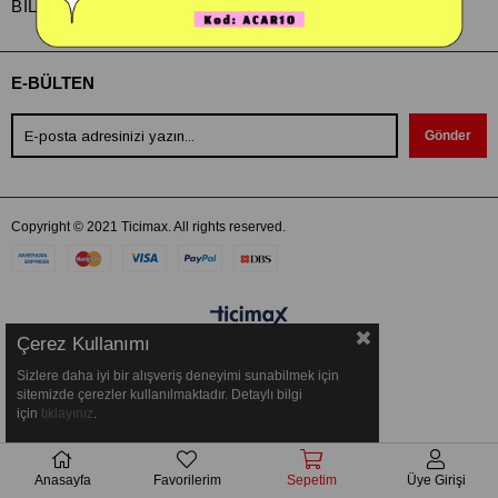
BİLGİ
E-BÜLTEN
Gönder
Copyright © 2021 Ticimax. All rights reserved.
Çerez Kullanımı
Sizlere daha iyi bir alışveriş deneyimi sunabilmek için
sitemizde çerezler kullanılmaktadır. Detaylı bilgi
için
tıklayınız
.
Anasayfa
Favorilerim
Sepetim
Üye Girişi