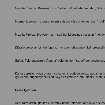
Google Chrome: Browser’ınızın “adres bölümünde” yer alan, “kilit işa
İnternet Explorer: Browser’ınızın sağ üst köşesinde yer alan “Tool”
Mozilla Firefox: Browser’ınızın sağ üst köşesinde yer alan “menüyü
Diğer browserlar için de (opera, microsoft edge gibi), ilgili browser
Safari: Telefonunuzun “Ayarlar” bölümünden “safari” sekmesini seçi
Kalıcı çerezleri veya oturum çerezlerini reddederseniz, web sitesi
işlevlerine erişemeyebilirsiniz veya erişiminiz sınırlı olabilir. M
Çerez Çeşitleri
Acar tarafından işletilen elektronik ticaret platformlarının web si