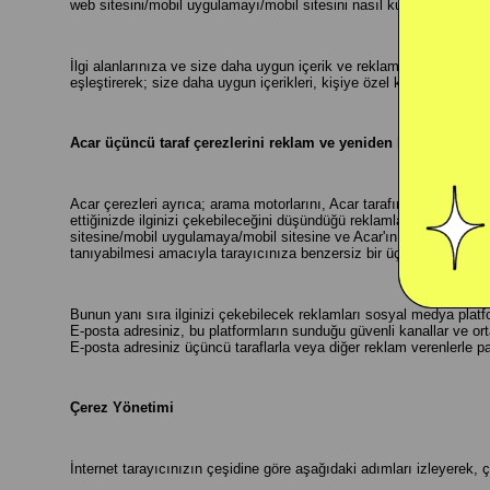
web sitesini/mobil uygulamayı/mobil sitesini nasıl kullandığınızın t
İlgi alanlarınıza ve size daha uygun içerik ve reklamları sunmak için,
eşleştirerek; size daha uygun içerikleri, kişiye özel kampanya ve ür
Acar üçüncü taraf çerezlerini reklam ve yeniden hedefleme içi
Acar çerezleri ayrıca; arama motorlarını, Acar tarafından işletilen 
ettiğinizde ilginizi çekebileceğini düşündüğü reklamları size sunab
sitesine/mobil uygulamaya/mobil sitesine ve Acar'ın reklam verdiği we
tanıyabilmesi amacıyla tarayıcınıza benzersiz bir üçüncü taraf çerezi
Bunun yanı sıra ilginizi çekebilecek reklamları sosyal medya platfo
E-posta adresiniz, bu platformların sunduğu güvenli kanallar ve or
E-posta adresiniz üçüncü taraflarla veya diğer reklam verenlerle 
Çerez Yönetimi
İnternet tarayıcınızın çeşidine göre aşağıdaki adımları izleyerek, ç