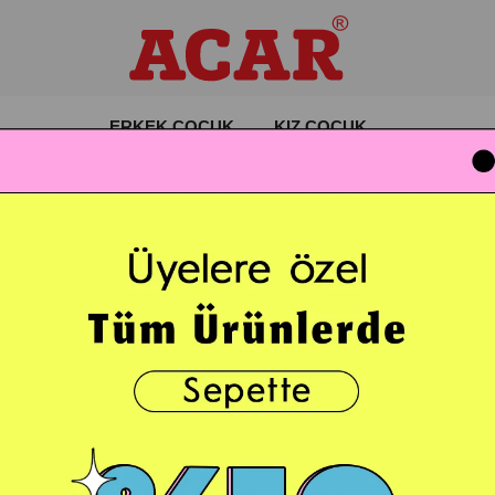
ERKEK ÇOCUK
KIZ ÇOCUK
sitesi kullanımınızı kişiselleştirmek için kullanır. Bu kullanım:
rumunuzun sürekli açık kalmasını sağlayan, böylece her ziyaretinizde birden
de sizi hatırlayan ve tanıyan çerezleri içerir.
ve hangi cihazlardan bağlandığınız, web sitesi/mobil uygulama/mobil sitesi üzeri