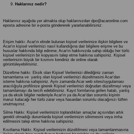
Haklarınız nedir?
Haklarınız aşağıda yer almakta olup haklarınızdan
dpo@acaronline.com
eposta adresine bir e-posta göndererek yararlanabilirsiniz:
Erişim hakkı: Acar'ın elinde bulunan kişisel verilerinize ilişkin bilgilere ve
Acar'ın kişisel verilerinizi nasıl kullandığına dair bilgilere erişme ve bu
hususlar hakkında bilgi edinme; Acar'ın hakkınızda sahip olduğu her türlü
kişisel verilerinizin bir kopyasını talep etme hakkına sahipsiniz. Kişisel
verilerinizin büyük bir kısmını kendiniz de online olarak
görüntüleyebilirsiniz.
Düzeltme hakkı: Eksik olan Kişisel Verilerinizi dilediğiniz zaman
tamamlama ve yanlış olan kişisel verilerinizi düzeltmesini Acar’dan
isteme hakkına sahipsiniz. Aynı zamanda Acar web sitesi/uygulaması
aracılığıyla profilinize girerek Kişisel verilerinizi doğrudan düzeltmeyi veya
tamamlamayı da tercih edebilirsiniz. Kayıt formlarına girilen hatalı, yanlış
ya da eksik bilgiler nedeniyle Acar'ın ya da Acar’dan sorumlu kişinin
maruz kalacağı her türlü zarar veya hasardan sorumlu olacağınızı lütfen
unutmayınız.
Silme Hakkı: Kişisel verilerinizin toplandıkları amaçlar açısından artık
gerekli olmadığı durumlarda kişisel verilerinizin silinmesini veya imha
edilmesini talep etme hakkına sahipsiniz.
Kısıtlama Hakkı: Kişisel verilerinizin düzeltilmesi veya tamamlanmasına