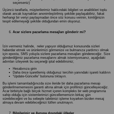
seçerseniz)
Üçüncü taraflarla, müşterilerimiz hakkındaki bilgileri ve analitikleri toplu
olarak ancak kaynakları anonimleştirilmiş şekilde paylaşabiliriz, fakat
herhangi bir veriyi paylaşmadan önce söz konusu verinin, kimliğinizin
tespit edilemeyeği şekilde olduğundan emin oluyoruz.
Acar sizlere pazarlama mesajları gönderir mi?
İzin vermeniz halinde, neler yapıyor olduğumuz konusunda sizleri
haberdar etmek ve ürünlerimizi görmenize ve bulmanıza yardımcı olmak
için eposta, SMS yoluyla sizlere pazarlama mesajları göndereceğiz. Size
gönderdiğimiz pazarlama mesajlarını almak istemiyorsanız, aşağıdaki
adımları izleyerek bu seçeneği iptal edebilirsiniz;
Hesabınıza girin
Daha önce işaretlemiş olduğunuz tercihin yanındaki işareti kaldırın
“Update-Güncelle” butonuna tıklayın.
Bu işlemi tamamladığınızda size ileride bir daha pazarlama mesajı
gönderilmememesini garanti altına almak için profilinizi güncelleyeceğiz.
Acar birbiriyle bağlı birçok hizmet içeren kompleks bir web programına
sahip olduğu için sistemlerimizi güncellememizin birkaç gün
sürebileceğini ve bu sebeple talebinizi işleme koyarken bizden mesaj
almaya devam edebileceğinizi lütfen unutmayın.
Bilgileriniz ve Avrupa dışındaki ülkeler