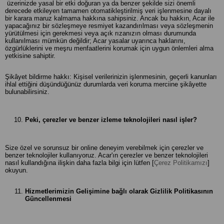
üzerinizde yasal bir etki doğuran ya da benzer şekilde sizi önemli
derecede etkileyen tamamen otomatikleştirilmiş veri işlenmesine dayalı
bir karara maruz kalmama hakkına sahipsiniz. Ancak bu hakkın, Acar ile
yapacağınız bir sözleşmeye resmiyet kazandırılması veya sözleşmenin
yürütülmesi için gerekmesi veya açık rızanızın olması durumunda
kullanılması mümkün değildir; Acar yasalar uyarınca haklarını,
özgürlüklerini ve meşru menfaatlerini korumak için uygun önlemleri alma
yetkisine sahiptir.
Şikâyet bildirme hakkı: Kişisel verilerinizin işlenmesinin, geçerli kanunları
ihlal ettiğini düşündüğünüz durumlarda veri koruma merciine şikâyette
bulunabilirsiniz.
Peki, çerezler ve benzer izleme teknolojileri nasıl işler?
Size özel ve sorunsuz bir online deneyim verebilmek için çerezler ve
benzer teknolojiler kullanıyoruz. Acar'ın çerezler ve benzer teknolojileri
nasıl kullandığına ilişkin daha fazla bilgi için lütfen [
Çerez Politikamızı
]
okuyun.
Hizmetlerimizin Gelişimine bağlı olarak Gizlilik Politikasının
Güncellenmesi