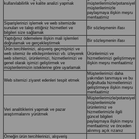
kullanılabilirlik ve kalite analizi yapmak
müşterilerimizle/potansiyel
müşterilerimizle
paylaşmaya ilişkin meşru
menfaatimiz
Siparişlerinizi işlemek ve web sitemizde
sunulan ve talep ettiğiniz hizmetleri ve
Bir sözleşmenin ifası
bilgileri size sağlamak
Yaptığınız ödemelere ilişkin mali işlemleri
Bir sözleşmenin ifası
doğrulamak ve gerçekleştirmek
Ürün tercihlerinizi, alışveriş geçmişinizi ve
web sitemiz ile etkileşimlerinizi vb. izleyerek
Ürünlerimizi ve
web sitemizi, ürünlerimizi, hizmetlerimizi ve
hizmetlerimizi geliştirmeye
genel olarak işimizi geliştirmek ve
ilişkin meşru menfaatimiz
müşterilerimizin isteklerine göre uyarlamak
Müşterilerimizi daha
yakından tanımaya ve bu
Web sitemizi ziyaret edenleri tespit etmek
doğrultuda hizmetlerimizi
geliştirmeye ilişkin meşru
menfaatimiz
Müşterilerimizle/potansiyel
müşterilerimizle
ürünlerimiz ve
Veri analitiklerini yapmak ve pazar
hizmetlerimizle ilgili
araştırmalarını yürütmek
güncel bilgileri
paylaşmaya ilişkin meşru
menfaatimiz ve önceden
alınmış açık rızanız
Örneğin ürün tercihlerinizi, alışveriş