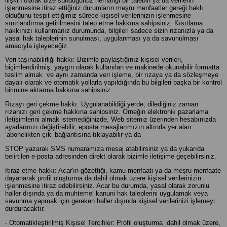
ilişkin olarak bize sunduğunuz herhangi bir talebin ya da verilerin
işlenmesine itiraz ettiğiniz durumların meşru menfaatler gereği haklı
olduğunu tespit ettiğimiz sürece kişisel verilerinizin işlenmesine
sınırlandırma getirilmesini talep etme hakkına sahipsiniz. Kısıtlama
hakkınızı kullanmanız durumunda, bilgileri sadece sizin rızanızla ya da
yasal hak taleplerinin sunulması, uygulanması ya da savunulması
amacıyla işleyeceğiz.
Veri taşınabilirliği hakkı: Bizimle paylaştığınız kişisel verileri,
biçimlendirilmiş, yaygın olarak kullanılan ve makinede okunabilir formatta
teslim almak ve aynı zamanda veri işleme, bir rızaya ya da sözleşmeye
dayalı olarak ve otomatik yollarla yapıldığında bu bilgileri başka bir kontrol
birimine aktarma hakkına sahipsiniz.
Rızayı geri çekme hakkı: Uygulanabildiği yerde, dilediğiniz zaman
rızanızı geri çekme hakkına sahipsiniz. Örneğin elektronik pazarlama
iletişimlerini almak istemediğinizde, Web sitemiz üzerinden hesabınızda
ayarlarınızı değiştirebilir, eposta mesajlarımızın altında yer alan
‘abonelikten çık’ bağlantısına tıklayabilir ya da
STOP yazarak SMS numaramıza mesaj atabilirsiniz ya da yukarıda
belirtilen e-posta adresinden direkt olarak bizimle iletişime geçebilirsiniz.
İtiraz etme hakkı: Acar'ın gözettiği, kamu menfaati ya da meşru menfaate
dayanarak profil oluşturma da dahil olmak üzere kişisel verilerinizin
işlenmesine itiraz edebilirsiniz. Acar bu durumda, yasal olarak zorunlu
haller dışında ya da muhtemel kanuni hak taleplerini uygulamak veya
savunma yapmak için gereken haller dışında kişisel verilerinizi işlemeyi
durduracaktır.
- Otomatikleştirilmiş Kişisel Tercihler: Profil oluşturma dahil olmak üzere,