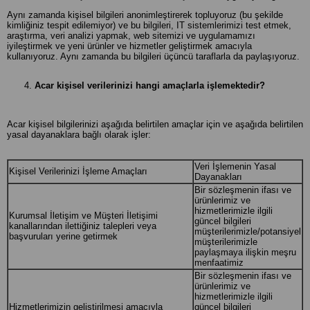
Aynı zamanda kişisel bilgileri anonimleştirerek topluyoruz (bu şekilde
kimliğiniz tespit edilemiyor) ve bu bilgileri, IT sistemlerimizi test etmek,
araştırma, veri analizi yapmak, web sitemizi ve uygulamamızı
iyileştirmek ve yeni ürünler ve hizmetler geliştirmek amacıyla
kullanıyoruz. Aynı zamanda bu bilgileri üçüncü taraflarla da paylaşıyoruz.
Acar kişisel verilerinizi hangi amaçlarla işlemektedir?
Acar kişisel bilgilerinizi aşağıda belirtilen amaçlar için ve aşağıda belirtilen
yasal dayanaklara bağlı olarak işler:
Veri İşlemenin Yasal
Kişisel Verilerinizi İşleme Amaçları
Dayanakları
Bir sözleşmenin ifası ve
ürünlerimiz ve
hizmetlerimizle ilgili
Kurumsal İletişim ve Müşteri İletişimi
güncel bilgileri
kanallarından ilettiğiniz talepleri veya
müşterilerimizle/potansiyel
başvuruları yerine getirmek
müşterilerimizle
paylaşmaya ilişkin meşru
menfaatimiz
Bir sözleşmenin ifası ve
ürünlerimiz ve
hizmetlerimizle ilgili
Hizmetlerimizin geliştirilmesi amacıyla
güncel bilgileri