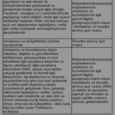
geçmişinizi ve web sitemiz ile
Müşterilerimizle/potansiyel
etkileşimlerinizden yararlanarak ve
müşterilerimizle
beraberinde örneğin sosyal ağlar (örneğin
ürünlerimiz ve
Facebook, Instagram vs.) üzerinden bizimle
hizmetlerimizle ilgili
paylaşmayı kabul ettiğiniz veriler gibi üçüncü
güncel bilgileri
taraflardan toplanan veriler ve/veya kamuya
paylaşmaya ilişkin meşru
açık veri tabanlarından topladığımız veriler
menfaatimiz ve önceden
gibi verileri kullanarak verizenginleştirmeyi
alınmış açık rızanız
gerçekletirmek
Sorularınızı ve şikâyetlerinizi çözüme
Önceden alınmış açık
kavuşturmak
rızanız
Ürünlerimiz ve hizmetlerimize ilişkin
haberlere, bilgilere ve güncellemelere,
tekliflerimize, promosyonlara ve özel
Müşterilerimizle/potansiyel
etkinliklerle ilgili pazarlama iletişimleri ve
müşterilerimizle
ilginizi çekebilecek diğer pazarlama
ürünlerimiz ve
iletişimlerini (SMS, eposta veya telefon
hizmetlerimizle ilgili
yoluyla) göndermek ve bizimle ilgili
güncel bilgileri
deneyiminizi, ilgi alanlarınıza ve alışveriş
paylaşmaya ilişkin meşru
alışkanlıklarınıza göre size özel uyarlamak
menfaatimiz ve önceden
ve özellikle profil oluşturma yoluyla
alınmış açık rızanız (SMS
hizmetlerimizi geliştirmek. Aynı zamanda
ve telefon ile pazarlama
hakkınızda topladığımız verileri, üçüncü
yapmak için önceden ve
tarafların web sitelerinde yer alan ürün ve
uygun şekilde rızanızın
hizmet reklamlarımızda bizlere yardımcı
alınması gerekmektedir).
olması amacıyla da kullanabiliriz– daha fazla
bilgi için lütfen Çerez Politikamızı
inceleyiniz.