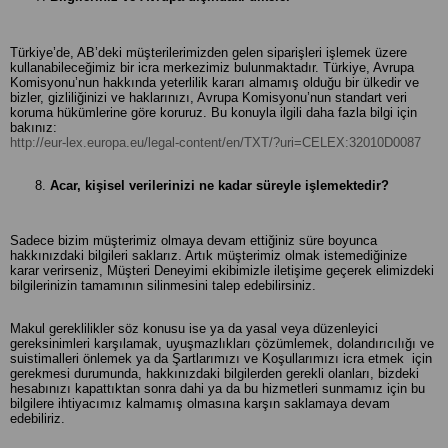
Türkiye’de, AB’deki müşterilerimizden gelen siparişleri işlemek üzere
kullanabileceğimiz bir icra merkezimiz bulunmaktadır. Türkiye, Avrupa
Komisyonu’nun hakkında yeterlilik kararı almamış olduğu bir ülkedir ve
bizler, gizliliğinizi ve haklarınızı, Avrupa Komisyonu’nun standart veri
koruma hükümlerine göre koruruz. Bu konuyla ilgili daha fazla bilgi için
bakınız:
http://eur-lex.europa.eu/legal-content/en/TXT/?uri=CELEX:32010D0087
Acar, kişisel verilerinizi ne kadar süreyle işlemektedir?
Sadece bizim müşterimiz olmaya devam ettiğiniz süre boyunca
hakkınızdaki bilgileri saklarız. Artık müşterimiz olmak istemediğinize
karar verirseniz, Müşteri Deneyimi ekibimizle iletişime geçerek elimizdeki
bilgilerinizin tamamının silinmesini talep edebilirsiniz.
Makul gereklilikler söz konusu ise ya da yasal veya düzenleyici
gereksinimleri karşılamak, uyuşmazlıkları çözümlemek, dolandırıcılığı ve
suistimalleri önlemek ya da Şartlarımızı ve Koşullarımızı icra etmek için
gerekmesi durumunda, hakkınızdaki bilgilerden gerekli olanları, bizdeki
hesabınızı kapattıktan sonra dahi ya da bu hizmetleri sunmamız için bu
bilgilere ihtiyacımız kalmamış olmasına karşın saklamaya devam
edebiliriz.