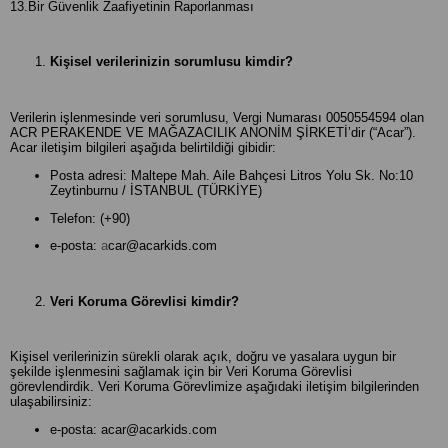
13.Bir Güvenlik Zaafiyetinin Raporlanması
Kişisel verilerinizin sorumlusu kimdir?
Verilerin işlenmesinde veri sorumlusu, Vergi Numarası 0050554594 olan
ACR PERAKENDE VE MAĞAZACILIK ANONİM ŞİRKETİ’dir (“Acar”).
Acar iletişim bilgileri aşağıda belirtildiği gibidir:
Posta adresi: Maltepe Mah. Aile Bahçesi Litros Yolu Sk. No:10
Zeytinburnu / İSTANBUL (TÜRKİYE)
Telefon: (+90)
e-posta:
a
car@acarkids.com
Veri Koruma Görevlisi kimdir?
Kişisel verilerinizin sürekli olarak açık, doğru ve yasalara uygun bir
şekilde işlenmesini sağlamak için bir Veri Koruma Görevlisi
görevlendirdik. Veri Koruma Görevlimize aşağıdaki iletişim bilgilerinden
ulaşabilirsiniz:
e-posta:
acar@acarkids.com