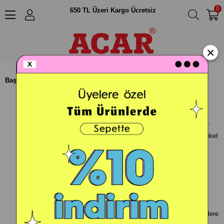
GİZLİLİK POLİTİKASI
0
650 TL Üzeri Kargo Ücretsiz
Veri gizliliği Acar için son derece önemli ve kişisel verilerinizin işlenmesi
sürecimizin açık ve şeffaf olmasına özellikle önem vermekteyiz.
Bu nedenle kişisel verilerinizin nasıl işleneceği ve korunacağını
×
açıkladığımız bir politikamız vardır. Bu içerik önemlidir, bu yüzden lütfen
okuyun ve gizliliğinizi kontrol ettiğinizden emin olun.
Başlamadan önce sizlere gizlilik ilkelerimizi açıklamak isteriz:
Gizliliğinizi ciddiye alıyoruz.
Kişisel verilerinizin güvenliğini koruyacağımızı taahhüt ediyoruz.
Kişisel verilerinizi kullanırken veri gizliliği yasalarına uygun hareket
ediyoruz.
Kişisel verilerinizi sadece bu belgede açıklanan şekillerde
kullanıyoruz.
Gerekli değilse, kişisel verilerinizi toplamayacağız.
Kişisel verileri toplama amaçlarımız açısından artık gerekli
olmadığında kişisel verilerinizi toplamayı bırakacağız.
Kişisel verilerinizin kontrolü için sahip olduğunuz haklarınızı sizlere
açıklayacağız.