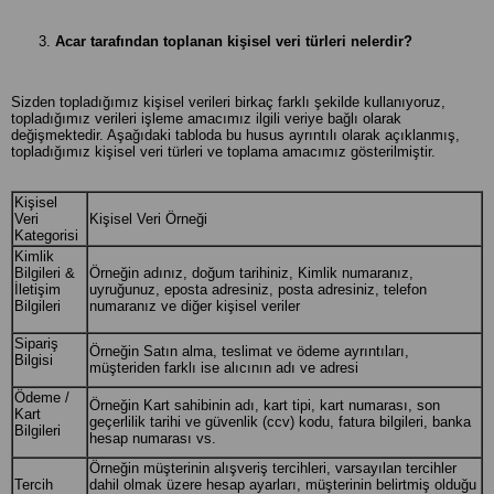
Acar tarafından toplanan kişisel veri türleri nelerdir?
Sizden topladığımız kişisel verileri birkaç farklı şekilde kullanıyoruz,
topladığımız verileri işleme amacımız ilgili veriye bağlı olarak
değişmektedir. Aşağıdaki tabloda bu husus ayrıntılı olarak açıklanmış,
topladığımız kişisel veri türleri ve toplama amacımız gösterilmiştir.
Kişisel
Veri
Kişisel Veri Örneği
Kategorisi
Kimlik
Bilgileri &
Örneğin adınız, doğum tarihiniz, Kimlik numaranız,
İletişim
uyruğunuz, eposta adresiniz, posta adresiniz, telefon
Bilgileri
numaranız ve diğer kişisel veriler
Sipariş
Örneğin Satın alma, teslimat ve ödeme ayrıntıları,
Bilgisi
müşteriden farklı ise alıcının adı ve adresi
Ödeme /
Örneğin Kart sahibinin adı, kart tipi, kart numarası, son
Kart
geçerlilik tarihi ve güvenlik (ccv) kodu, fatura bilgileri, banka
Bilgileri
hesap numarası vs.
Örneğin müşterinin alışveriş tercihleri, varsayılan tercihler
Tercih
dahil olmak üzere hesap ayarları, müşterinin belirtmiş olduğu