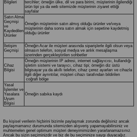
Bilgileri
tercihler; örneğin ülke, dil ve para birimi, müşterinin ilgilendiği
ürün tipi ya da web sitemizde müşterinin ziyaret ettiği
sayfalar
Satın Alma
Geçmişi
Örneğin müşterinin satın almış olduğu ürünler ve/veya
ve
müşterinin daha sonra satın almak için sepetine kaydetmiş
Kaydedilen
olduğu ürünler
Ürünler
İletişim
Örneğin Acar ile müşteri arasında siparişlerle ilgili olsun veya
Geçmişi
olmasın telefon, sosyal medya ve anlık mesajlaşma
üzerinden gerçekleştirilen sohbetler
Örneğin müşterinin IP adresi, internet sağlayıcısı, kullandığı
Cihaz
işletim sistemi ve tarayıcı, cihaz tipi; örneğin diz üstü
Bilgisi
bilgisayar ya da akıllı telefon, cihaz çerez ayarları ve cihazla
ilgili diğer ayrıntılar, müşteri cihazı tarafından bildirilen
coğrafi bölge
Yasal
İşlemler ve
Yasalara
Örneğin sabıka kaydı
Uyum
Bilgisi
Bu kişisel verilerin hiçbirini bizimle paylaşmak zorunda değilsiniz ancak
paylaşmamanız durumunda sitemizden alışveriş yapamayabilirsiniz ve
muhtemelen genel optimum müşteri deneyimimizden yararlanamazsınız.
Ancak bu sizin seçiminizdir ve biz de bu seçiminize saygı duyacağız.