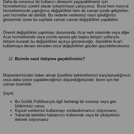
Daha da sorunsuz bir kullanıcı deneyimi yaşayabilmeniz için
hizmetlerimizi sürekli olarak iyileştirmeye çalışıyoruz. Buna hem mevcut
hizmetlerimizde yaptığımız değişiklikler hem de zaman içinde geliştirilen
yeni hizmetler de dahildir. Bu nedenle verilerinizi nasıl işlediğimizi
göstermek üzere bu sayfada zaman zaman değişiklikler yapabiliriz.
Önemli değişiklikler yapılması durumunda, Acar web sitesinde veya diğer
Acar hizmetlerinde veya sizinle eposta gibi başka iletişim yollarıyla
iletişim kurarak bu değişiklikleri açıkça göstereceğiz, böylelikle Acar'ı
kullanmaya devam etmeden önce değişiklikleri gözden geçirebileceksiniz.
Bizimle nasıl iletişime geçebilirsiniz?
Müşterilerimizden haber almak (özellikle beklentilerinizi karşılamadığımızı
veya daha iyisini yapabileceğimizi düşündüğünüzde) bizim için her
zaman önemlidir.
Şayet,
Bu Gizlilik Politikasıyla ilgili herhangi bir sorunuz veya geri
bildiriminiz varsa,
Kişisel verilerinizi kullanmayı sonlandırmamızı istiyorsanız,
Yukarıda belirtilen haklarınızı kullanmak veya bir şikâyetinizi
iletmek istiyorsanız