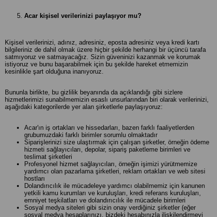
Acar kişisel verilerinizi paylaşıyor mu?
Kişisel verilerinizi, adınız, adresiniz, eposta adresiniz veya kredi kartı
bilgileriniz de dahil olmak üzere hiçbir şekilde herhangi bir üçüncü tarafa
satmıyoruz ve satmayacağız. Sizin güveninizi kazanmak ve korumak
istiyoruz ve bunu başarabilmek için bu şekilde hareket etmemizin
kesinlikle şart olduğuna inanıyoruz.
Bununla birlikte, bu gizlilik beyanında da açıklandığı gibi sizlere
hizmetlerimizi sunabilmemizin esaslı unsurlarından biri olarak verilerinizi,
aşağıdaki kategorilerde yer alan şirketlerle paylaşıyoruz:
Acar'ın iş ortakları ve hissedarları, bazen farklı faaliyetlerden
grubumuzdaki farklı birimler sorumlu olmaktadır
Siparişlerinizi size ulaştırmak için çalışan şirketler, örneğin ödeme
hizmeti sağlayıcıları, depolar, sipariş paketleme birimleri ve
teslimat şirketleri
Profesyonel hizmet sağlayıcıları, örneğin işimizi yürütmemize
yardımcı olan pazarlama şirketleri, reklam ortakları ve web sitesi
hostları
Dolandırıcılık ile mücadeleye yardımcı olabilmemiz için kanunen
yetkili kamu kurumları ve kuruluşları, kredi referans kuruluşları,
emniyet teşkilatları ve dolandırıcılık ile mücadele birimleri
Sosyal medya siteleri gibi sizin onay verdiğiniz şirketler (eğer
sosyal medya hesaplarınızı, bizdeki hesabınızla ilişkilendirmeyi