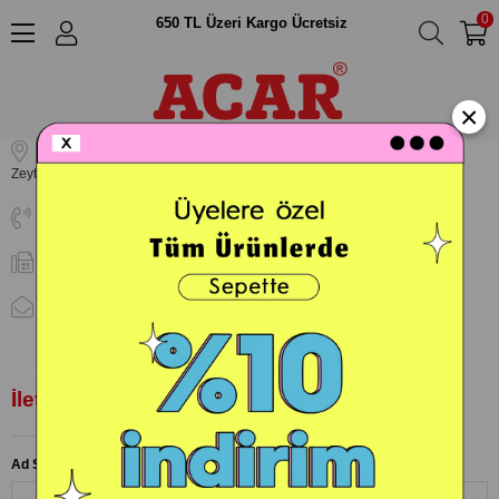
0
650 TL Üzeri Kargo Ücretsiz
İletişim
Acr Perakende Mağazacılık A.Ş.
×
Maltepe Mah. Aile Bahçesi Litros Yolu Sk. No:10 İç Kapı No:1
Zeytinburnu / İSTANBUL
08504417227
-
acar@acarkidsi.com
İletişim Formu
Ad Soyad