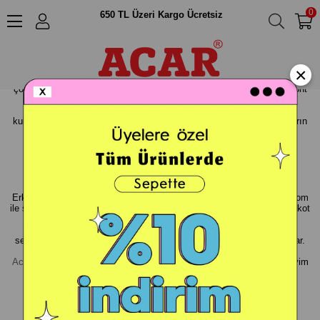
Acar – Erkek ve Kız Çocuk Giyim’de Online
0
650 TL Üzeri Kargo Ücretsiz
Alışveriş
Acarkids.com olarak erkek ve kız çocuklar için giyim ürünleri
sunmaktayız. Çocuklar için uygun, rahat ve şık giyim ürünleri sunmak için
×
sürekli olarak yenilikler aramaktayız. Ürün yelpazemizde, erkek ve kız
çocuklar için t-shirt, gömlek, pantolon, elbise, tulum, yelek, ceket mont
ürünleri mevcuttur. Acarkids.com, çocukların sağlıklı ve rahat
büyümelerini desteklemek için ürettiği ürünlerde kaliteli malzeme
kullanmaktadır. Ayrıca, ürünlerimizin renkleri ve desenleri de çocukların
beğenilerini kazanmak için özenle seçilmiştir.
Erkek Çocuk Giyim
Erkek çocuklar için en eğlenceli ve trendy giyim ürünleri acaronline.com
ile sizinle buluştu! Erkek çocuklar için en sevilen koleksiyonumuzda, kot
pantolonlar, t-shirtler, gömlekler ve hatta eşsiz desenli kazaklar
bulabilirsiniz. Ayrıca mevsimlik ürünler de mevcut, yaz aylarında
serinlemek için şortlar, kış aylarında ise sıcak kalabilmek için montlar.
Bizimle birlikte, erkek çocuğunuz moda dünyasında trend olacak!
Acarkids.com
’dan online alışveriş yaparak sevdikleriniz için en iyi giyim
ürünlerini alın ve onları mutlu edin.
Erkek Çocuk Giyim Ürünleri Modelleri