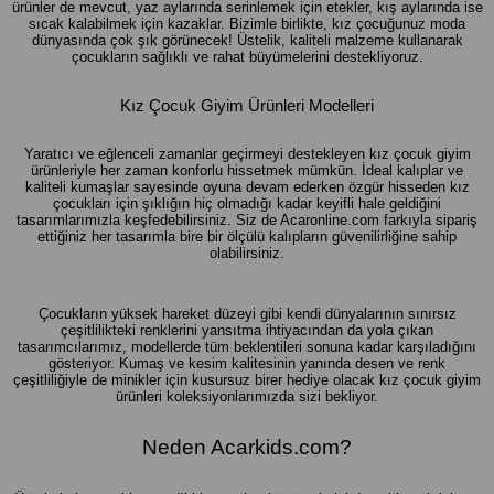
ürünler de mevcut, yaz aylarında serinlemek için etekler, kış aylarında ise
sıcak kalabilmek için kazaklar. Bizimle birlikte, kız çocuğunuz moda
dünyasında çok şık görünecek! Üstelik, kaliteli malzeme kullanarak
çocukların sağlıklı ve rahat büyümelerini destekliyoruz.
Kız Çocuk Giyim Ürünleri Modelleri
Yaratıcı ve eğlenceli zamanlar geçirmeyi destekleyen kız çocuk giyim
ürünleriyle her zaman konforlu hissetmek mümkün. İdeal kalıplar ve
kaliteli kumaşlar sayesinde oyuna devam ederken özgür hisseden kız
çocukları için şıklığın hiç olmadığı kadar keyifli hale geldiğini
tasarımlarımızla keşfedebilirsiniz. Siz de Acaronline.com farkıyla sipariş
ettiğiniz her tasarımla bire bir ölçülü kalıpların güvenilirliğine sahip
olabilirsiniz.
Çocukların yüksek hareket düzeyi gibi kendi dünyalarının sınırsız
çeşitlilikteki renklerini yansıtma ihtiyacından da yola çıkan
tasarımcılarımız, modellerde tüm beklentileri sonuna kadar karşıladığını
gösteriyor. Kumaş ve kesim kalitesinin yanında desen ve renk
çeşitliliğiyle de minikler için kusursuz birer hediye olacak kız çocuk giyim
ürünleri koleksiyonlarımızda sizi bekliyor.
Neden Acarkids.com?