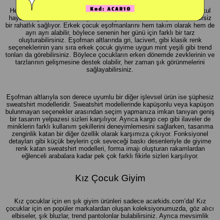
Hemen her küçük beyin dolabında en önlerde bulunan eşofmanlar, okul
hayatının yanı sıra sokak oyunları veya ev aktiviteleri için de benzersiz
bir rahatlık sağlıyor. Erkek çocuk eşofmanlarını hem takım olarak hem de
ayrı ayrı alabilir, böylece senenin her günü için farklı bir tarz
oluşturabilirsiniz. Eşofman altlarında gri, lacivert, gibi klasik renk
seçeneklerinin yanı sıra erkek çocuk giyime uygun mint yeşili gibi trend
tonları da görebilirsiniz. Böylece çocukların erken dönemde zevklerinin ve
tarzlarının gelişmesine destek olabilir, her zaman şık görünmelerini
sağlayabilirsiniz.
Eşofman altlarıyla son derece uyumlu bir diğer işlevsel ürün ise şüphesiz
sweatshirt modelleridir. Sweatshirt modellerinde kapüşonlu veya kapüşon
bulunmayan seçenekler arasından seçim yapmanıza imkan tanıyan geniş
bir tasarım yelpazesi sizleri karşılıyor. Ayrıca kargo cep gibi ilaveler de
miniklerin farklı kullanım şekillerini deneyimlemesini sağlarken, tasarıma
zenginlik katan bir diğer özellik olarak karşımıza çıkıyor. Fonksiyonel
detayları gibi küçük beylerin çok seveceği baskı desenleriyle de giyime
renk katan sweatshirt modelleri, forma imajı oluşturan rakamlardan
eğlenceli arabalara kadar pek çok farklı fikirle sizleri karşılıyor.
Kız Çocuk Giyim
Kız çocuklar için en şık giyim ürünleri sadece acarkids.com’da! Kız
çocuklar için en popüler markalardan oluşan koleksiyonumuzda, göz alıcı
elbiseler, şık bluzlar, trend pantolonlar bulabilirsiniz. Ayrıca mevsimlik