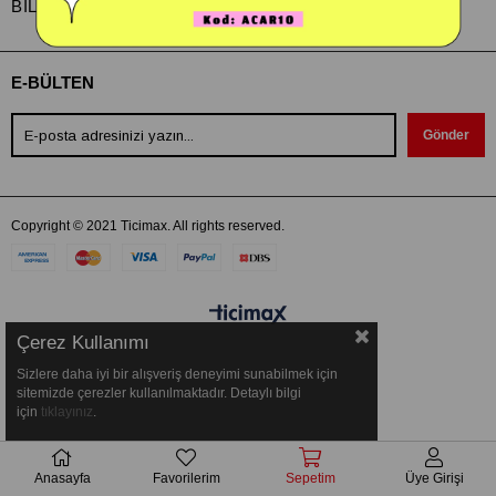
BİLGİ
E-BÜLTEN
Gönder
Copyright © 2021 Ticimax. All rights reserved.
Çerez Kullanımı
Sizlere daha iyi bir alışveriş deneyimi sunabilmek için
sitemizde çerezler kullanılmaktadır. Detaylı bilgi
için
tıklayınız
.
Anasayfa
Favorilerim
Sepetim
Üye Girişi