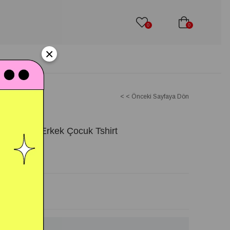
0
0
×
< < Önceki Sayfaya Dön
eyaz Renk Erkek Çocuk Tshirt
hil)