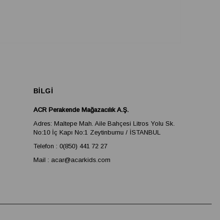
BİLGİ
ACR Perakende Mağazacılık A.Ş.
Adres: Maltepe Mah. Aile Bahçesi Litros Yolu Sk.
No:10 İç Kapı No:1 Zeytinburnu / İSTANBUL
Telefon : 0(850) 441 72 27
Mail :
acar@acarkids.com