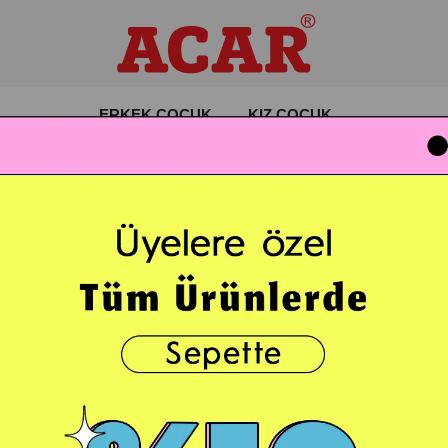
ERKEK ÇOCUK
KIZ ÇOCUK
ol Beyaz Renk Erkek Çocuk Tshirt
Acar Kids
Bisiklet Yaka Kısa Kol B
Stok Kodu
(101567110012 Y)
289,00 TL
(KDV Da